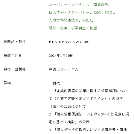
コーポレートガバナンス、商事紛争
、
個人情報・プライバシー
、
ESG / SDGs
、
人事労務関連法制
、
M&A
、
訴訟・紛争、事業再生・倒産
掲載誌・刊号
BUSINESS LAWYERS
掲載年月日
2024年1月10日
発行・出版社
弁護士ドットコム
詳細
－目次－

1. 「企業内容等の開示に関する留意事項につい
て（企業内容等開示ガイドライン）」の改正
（案）の公表について

2. 「個人情報保護法　いわゆる3年ごと見直し規
定に基づく検討」の公表

3. 「個人データの取扱いに関する責任者・責任