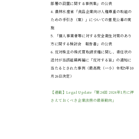
部署の設置に関する事例集」の公表

4. 農林水産省「食品企業向け人権尊重の取組の
ための手引き（案）」についての意見公募の実
施

5. 「個人事業者等に対する安全衛生対策のあり
方に関する検討会　報告書」の公表

6. 反対株主の株式買取請求権に関し、委任状の
送付が当該組織再編に「反対する旨」の通知に
当たるとされた事例（最高裁（一小）令和5年10
月26日決定）

【連載】Legal Update「第24回 2024年1月に押
さえておくべき企業法務の最新動向」