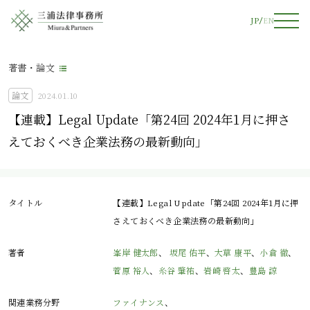
JP
EN
著書・論文
論文
2024.01.10
【連載】Legal Update「第24回 2024年1月に押さ
えておくべき企業法務の最新動向」
タイトル
【連載】Legal Update「第24回 2024年1月に押
さえておくべき企業法務の最新動向」
著者
峯岸 健太郎
、
坂尾 佑平
、
大草 康平
、
小倉 徹
、
菅原 裕人
、
糸谷 肇祐
、
岩崎 啓太
、
豊島 諒
関連業務分野
ファイナンス
、