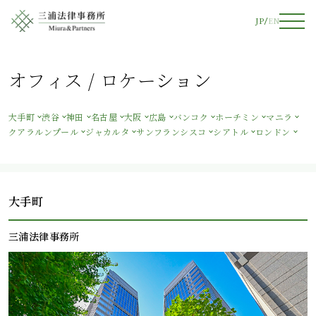
JP
EN
オフィス / ロケーション
大手町
渋谷
神田
名古屋
大阪
広島
バンコク
ホーチミン
マニラ
クアラルンプール
ジャカルタ
サンフランシスコ
シアトル
ロンドン
大手町
三浦法律事務所