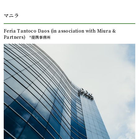
マニラ
Feria Tantoco Daos (in association with Miura &
Partners)
*提携事務所