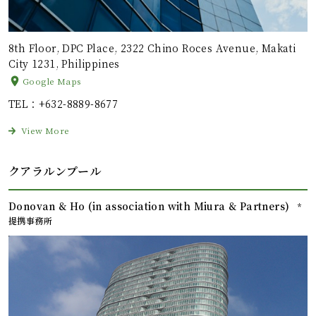
8th Floor, DPC Place, 2322 Chino Roces Avenue, Makati
City 1231, Philippines
Google Maps
TEL
：+632-8889-8677
View More
クアラルンプール
Donovan & Ho (in association with Miura & Partners)
*
提携事務所