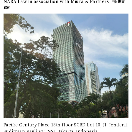
NARA Law in association with Miura & Partners
*提携事
務所
Pacific Century Place 18th floor SCBD Lot 10, Jl. Jenderal
Sudirman Kavling 52-53, Jakarta, Indonesia