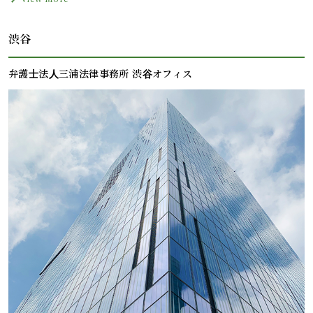
渋谷
弁護⼠法⼈三浦法律事務所 渋⾕オフィス