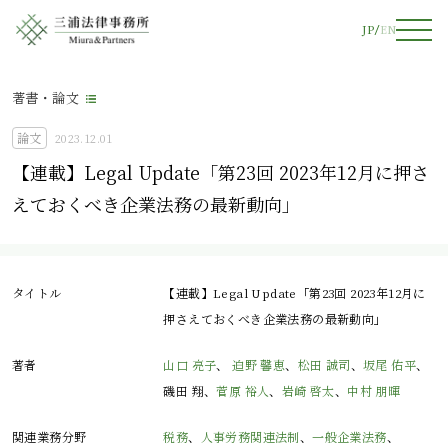
JP
EN
著書・論文
論文
2023.12.01
【連載】Legal Update「第23回 2023年12月に押さ
えておくべき企業法務の最新動向」
タイトル
【連載】Legal Update「第23回 2023年12月に
押さえておくべき企業法務の最新動向」
著者
山口 亮子
、
迫野 馨恵
、
松田 誠司
、
坂尾 佑平
、
磯田 翔、
菅原 裕人
、
岩崎 啓太
、
中村 朋暉
関連業務分野
税務
、
人事労務関連法制
、
一般企業法務
、