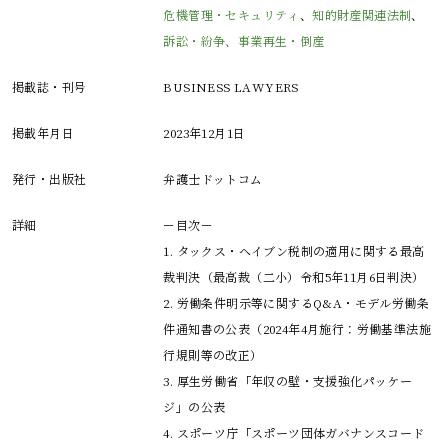
危機管理・セキュリティ
、
知的財産関連法制
、
訴訟・紛争、事業再生・倒産
掲載誌・刊号
BUSINESS LAWYERS
掲載年月日
2023年12月1日
発行・出版社
弁護士ドットコム
詳細
－目次－

1. タックス・ヘイブン税制の適用に関する最高
裁判決（最高裁（二小）令和5年11月6日判決）

2. 労働条件明示等に関するQ&A・モデル労働条
件通知書の公表（2024年4月施行：労働基準法施
行規則等の改正）

3. 厚生労働省「年収の壁・支援強化パッケー
ジ」の公表

4. スポーツ庁「スポーツ団体ガバナンスコード