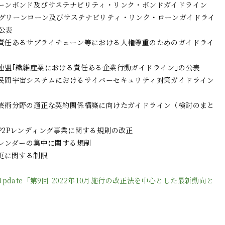
グリーンボンド及びサステナビリティ・リンク・ボンドガイドライン
・「グリーンローン及びサステナビリティ・リンク・ローンガイドライ
の公表
省「責任あるサプライチェーン等における人権尊重のためのガイドライ
業連盟｢繊維産業における責任ある企業行動ガイドライン｣の公表
省「民間宇宙システムにおけるサイバーセキュリティ対策ガイドライン
文化芸術分野の適正な契約関係構築に向けたガイドライン（検討のまと
アP2Pレンディング事業に関する規則の改正
ーレンダーの集中に関する規制
変更に関する制限
 Update「第9回 2022年10月施行の改正法を中心とした最新動向と
」