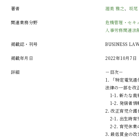
著者
渥美 雅之
、
坂尾
関連業務分野
危機管理・セキ
人事労務関連法
掲載誌・刊号
BUSINESS LA
掲載年月日
2022年10月7日
詳細
－目次－
1. 「特定電
法律の一部を改
1-1. 新たな
1-2. 発信者
2. 改正育児介
2-1. 出生時
2-2. 育児休
3. 最低賃金の改