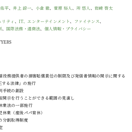
 佑平
、
井上 諒一
、
小倉 徹
、
菅原 裕人
、
所 悠人
、
岩崎 啓太
ュリティ
、
IT、エンターテインメント
、
ファイナンス
、
制
、
国際法務・通商法
、
個人情報・プライバシー
WYERS
気通信役務提供者の損害賠償責任の制限及び発信者情報の開示に関する
正する法律」の施行
裁判手続の創設
情報開示を行うことができる範囲の見直し
護休業法の一部施行
育児休業（産後パパ育休）
業の分割取得制度
定