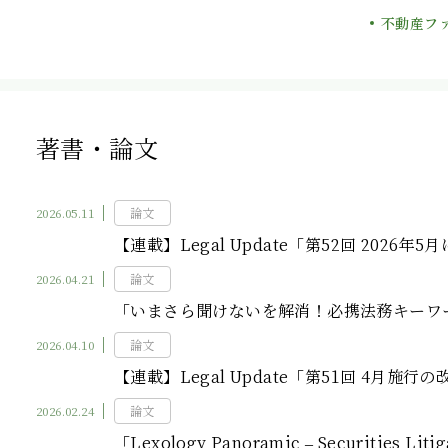
不動産フ
著書・論文
2026.05.11
論文
【連載】Legal Update「第52回 202
2026.04.21
論文
「いまさら聞けないを解消！必携法務キーワー
2026.04.10
論文
【連載】Legal Update「第51回 4月
2026.02.24
論文
「Lexology Panoramic – Securities Litig