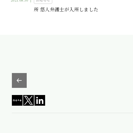
所 悠人弁護士が入所しました
プライバシーポリシー
利用規約
依頼者の身元確認について
情報
© Miura&Partners