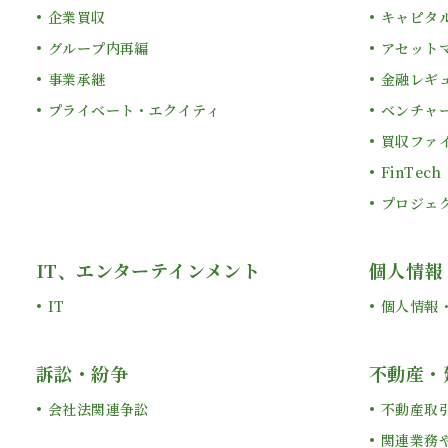
企業買収
キャピタ
グループ内再編
アセット
事業承継
金融レギ
プライベート・エクイティ
ベンチャ
買収ファ
FinTech
プロジェ
IT、エンターテインメント
個人情報
IT
個人情報
訴訟・紛争
不動産・
会社法関連争訟
不動産取
関連業務