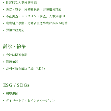
日常的な人事労務相談
訴訟・紛争、労働委員会・労働組合対応
不正調査・ハラスメント調査、人事労務DD
職業紹介事業・労働者派遣事業にかかる助言
労働行政対応
訴訟・紛争
会社法関連争訟
国際争訟
裁判外紛争解決手続（ADR）
ESG / SDGs
環境規制
ダイバーシティ＆インクルージョン