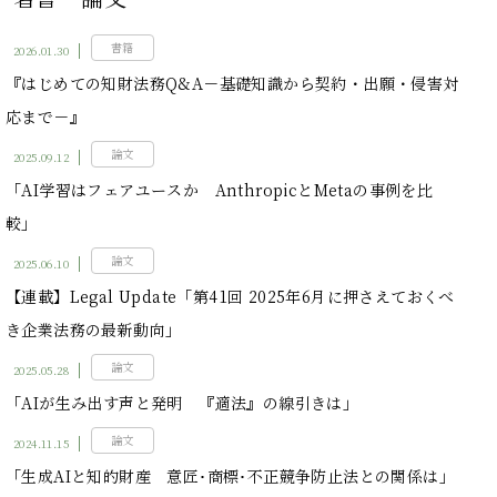
書籍
2026.01.30
『はじめての知財法務Q&A－基礎知識から契約・出願・侵害対
応まで－』
論文
2025.09.12
「AI学習はフェアユースか AnthropicとMetaの事例を比
較」
論文
2025.06.10
【連載】Legal Update「第41回 2025年6月に押さえておくべ
き企業法務の最新動向」
論文
2025.05.28
「AIが生み出す声と発明 『適法』の線引きは」
論文
2024.11.15
「生成AIと知的財産 意匠･商標･不正競争防止法との関係は」