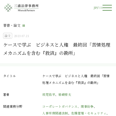
JP
EN
著書・論文
論文
2023.07.21
ケースで学ぶ ビジネスと人権 最終回「苦情処理
メカニズムを含む『救済』の勘所」
タイトル
ケースで学ぶ ビジネスと人権 最終回「苦情
処理メカニズムを含む『救済』の勘所」
著者
坂尾佑平
、
岩崎啓太
関連業務分野
コーポレートガバナンス、商事紛争
、
人事労務関連法制
、
危機管理・セキュリティ
、