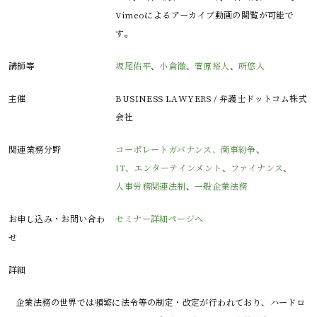
Vimeoによるアーカイブ動画の閲覧が可能で
す。
講師等
坂尾佑平
、
小倉徹
、
菅原裕人
、
所悠人
主催
BUSINESS LAWYERS / 弁護士ドットコム株式
会社
関連業務分野
コーポレートガバナンス、商事紛争
、
IT、エンターテインメント
、
ファイナンス
、
人事労務関連法制
、
一般企業法務
お申し込み・お問い合わ
セミナー詳細ページへ
せ
詳細
企業法務の世界では頻繁に法令等の制定・改定が行われており、ハードロ