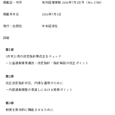
掲載誌・刊号
旬刊経理情報 2026年7月1日号（No.1780）
掲載年月日
2026年7月1日
発行・出版社
中央経済社
詳細
第1章
3月末公表の法定指針等改正をチェック
－公益通報者保護法・法定指針・指針解説の改正ポイント
第2章
改正法定指針対応、円滑な運用のために
－内部通報規程の見直しにおける実務ポイント
第3章
制度を実効的に機能させるために