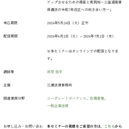
アップさせるための視座と実践知－公益通報者
保護法の令和7年改正への向き合い方－」
申込期限
2026年5月26日（火）正午
配信期間
2026年6月2日（火）～2026年7月2日（木）
※本セミナーはオンラインでの配信となりま
す。
講師等
坂尾 佑平
主催
三浦法律事務所
関連業務分野
コーポレートガバナンス
、
危機管理
、
一般企業法務
お申し込み・お問い合わ
本セミナーの視聴をご希望の方は、
こちら
から