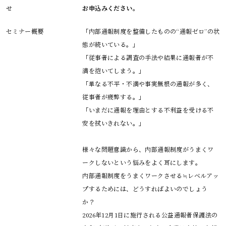
せ
お申込みください。
セミナー概要
「内部通報制度を整備したものの“通報ゼロ”の状
態が続いている。」

「従事者による調査の手法や結果に通報者が不
満を抱いてしまう。」

「単なる不平・不満や事実無根の通報が多く、
従事者が疲弊する。」

「いまだに通報を理由とする不利益を受ける不
安を拭いきれない。」

様々な問題意識から、内部通報制度がうまくワ
ークしないという悩みをよく耳にします。

内部通報制度をうまくワークさせる≒レベルアッ
プするためには、どうすればよいのでしょう
か？

2026年12月1日に施行される公益通報者保護法の