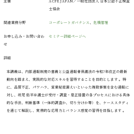
主催
ACFE JAPAN／一般社団法人 日本公認不正検査
士協会
関連業務分野
コーポレートガバナンス
、
危機管理
お申し込み・お問い合わ
セミナー詳細ページへ
せ
詳細
本講義は、内部通報制度の意義と公益通報者保護法の令和7年改正の最新
動向を踏まえ、実践的な対応スキルを習得することを目的とします 。特
に、品質不正、パワハラ、営業秘密漏えいといった複数事案を含む通報に
対し、坂尾 佑平弁護士が受付・調査・是正措置の各プロセスにおける具体
的な手法、判断基準（一体的調査か、切り分けか等）を、ケーススタディ