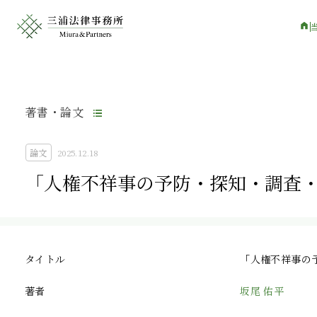
著書・論文
論文
2025.12.18
「人権不祥事の予防・探知・調査
タイトル
「人権不祥事の
著者
坂尾 佑平