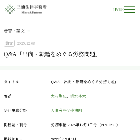
JP
EN
著書・論文
論文
2025.12.08
Q&A「出向・転籍をめぐる労務問題」
タイトル
Q&A「出向・転籍をめぐる労務問題」
著者
大村剛史
、
清水裕大
関連業務分野
人事労務関連法制
掲載誌・刊号
労務事情 2025年12月1日号（No.1526）
掲載年月日
2025年12月1日