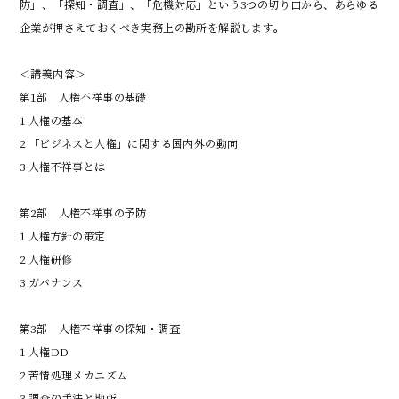
防」、「探知・調査」、「危機対応」という3つの切り口から、あらゆる
企業が押さえておくべき実務上の勘所を解説します。

＜講義内容＞

第1部　人権不祥事の基礎

1 人権の基本

2 「ビジネスと人権」に関する国内外の動向

3 人権不祥事とは

第2部　人権不祥事の予防

1 人権方針の策定

2 人権研修

3 ガバナンス

第3部　人権不祥事の探知・調査

1 人権DD

2 苦情処理メカニズム

3 調査の手法と勘所
