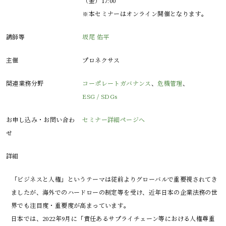
（金）17:00
※本セミナーはオンライン開催となります。
講師等
坂尾 佑平
主催
プロネクサス
関連業務分野
コーポレートガバナンス
、
危機管理
、
ESG / SDGs
お申し込み・お問い合わ
セミナー詳細ページへ
せ
詳細
「ビジネスと人権」というテーマは従前よりグローバルで重要視されてき
ましたが、海外でのハードローの制定等を受け、近年日本の企業法務の世
界でも注目度・重要度が高まっています。

日本では、2022年9月に「責任あるサプライチェーン等における人権尊重