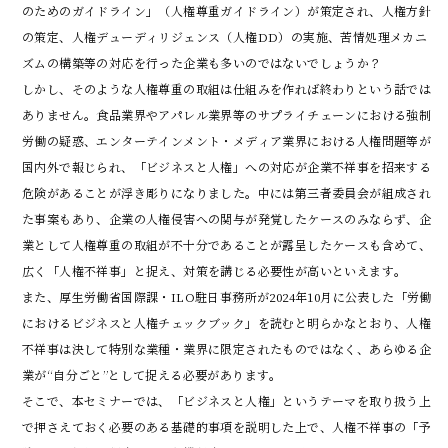
のためのガイドライン」（人権尊重ガイドライン）が策定され、人権方針
の策定、人権デューディリジェンス（人権DD）の実施、苦情処理メカニ
ズムの構築等の対応を行った企業も多いのではないでしょうか？

しかし、そのような人権尊重の取組は仕組みを作れば終わりという話では
ありません。食品業界やアパレル業界等のサプライチェーンにおける強制
労働の疑惑、エンターテインメント・メディア業界における人権問題等が
国内外で報じられ、「ビジネスと人権」への対応が企業不祥事を招来する
危険があることが浮き彫りになりました。中には第三者委員会が組成され
た事案もあり、企業の人権侵害への関与が発覚したケースのみならず、企
業として人権尊重の取組が不十分であることが露呈したケースも含めて、
広く「人権不祥事」と捉え、対策を講じる必要性が高いといえます。

また、厚生労働省国際課・ILO駐日事務所が2024年10月に公表した「労働
におけるビジネスと人権チェックブック」を読むと明らかなとおり、人権
不祥事は決して特別な業種・業界に限定されたものではなく、あらゆる企
業が“自分ごと”として捉える必要があります。

そこで、本セミナーでは、「ビジネスと人権」というテーマを取り扱う上
で押さえておく必要のある基礎的事項を説明した上で、人権不祥事の「予