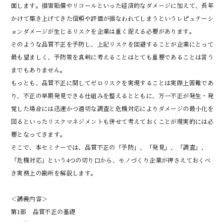
面します。損害賠償やリコールといった経済的なダメージに加えて、長年
かけて築き上げてきた信頼や評価が損なわれてしまうというレピュテーシ
ョンダメージが生じるリスクを企業は重く捉える必要があります。

そのような品質不正を予防し、上記リスクを回避することが企業にとって
最も望ましく、予防策を真剣に考えることはとても重要であることは言う
までもありません。

もっとも、品質不正に関してゼロリスクを実現することは実際上困難であ
り、不正の早期発見できる仕組みを整えるとともに、万一不正が発生・発
覚した場合には迅速かつ適切な調査と危機対応によりダメージの最小化を
図るといったリスクマネジメントも併せて考えておくことが現実的には必
要となってきます。

そこで、本セミナーでは、品質不正の「予防」、「発見」、「調査」、
「危機対応」という4つの切り口から、モノづくり企業が押さえておくべ
き実務上の勘所を解説します。

＜講義内容＞

第1部　品質不正の基礎
