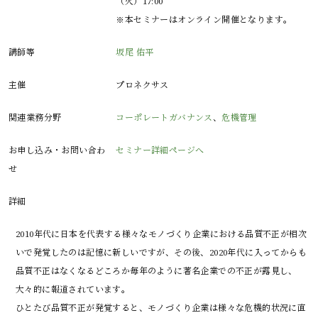
（火）17:00
※本セミナーはオンライン開催となります。
講師等
坂尾 佑平
主催
プロネクサス
関連業務分野
コーポレートガバナンス
、
危機管理
お申し込み・お問い合わ
セミナー詳細ページへ
せ
詳細
2010年代に日本を代表する様々なモノづくり企業における品質不正が相次
いで発覚したのは記憶に新しいですが、その後、2020年代に入ってからも
品質不正はなくなるどころか毎年のように著名企業での不正が露見し、
大々的に報道されています。

ひとたび品質不正が発覚すると、モノづくり企業は様々な危機的状況に直