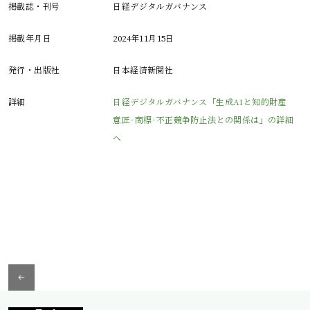
掲載誌・刊号
日経デジタルガバナンス
掲載年月日
2024年11月15日
発行・出版社
日本経済新聞社
詳細
日経デジタルガバナンス「生成AIと知的財産
意匠･商標･不正競争防止法との関係は」の詳細
へ