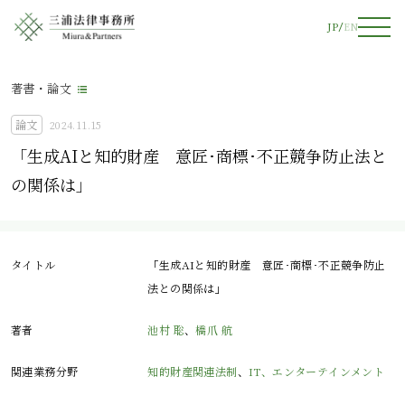
JP
EN
著書・論文
論文
2024.11.15
「生成AIと知的財産 意匠･商標･不正競争防止法と
の関係は」
タイトル
「生成AIと知的財産 意匠･商標･不正競争防止
法との関係は」
著者
池村 聡
、
橋爪 航
関連業務分野
知的財産関連法制
、
IT、エンターテインメント