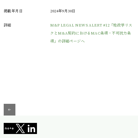
掲載年月日
2024年9月30日
詳細
M&P LEGAL NEWS ALERT #12「地政学リス
クとM&A契約におけるMAC条項・不可抗力条
項」の詳細ページへ