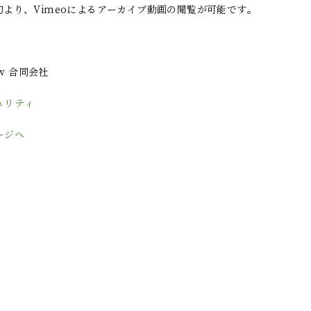
中旬より、Vimeoによるアーカイブ動画の閲覧が可能です。
Law 合同会社
ュリティ
ージへ