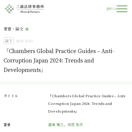
JP
EN
著書・論文
論文
2023.12.07
「Chambers Global Practice Guides – Anti-
Corruption Japan 2024: Trends and
Developments」
タイトル
「Chambers Global Practice Guides – Anti-
Corruption Japan 2024: Trends and
Developments」
著者
渥美 雅之
、
坂尾 佑平