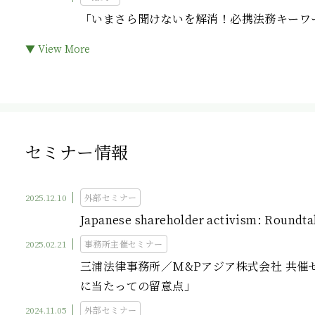
「いまさら聞けないを解消！必携法務キーワー
▼ View More
セミナー情報
2025.12.10
外部セミナー
Japanese shareholder activism: Roundta
2025.02.21
事務所主催セミナー
三浦法律事務所／M&Pアジア株式会社 共
に当たっての留意点」
2024.11.05
外部セミナー