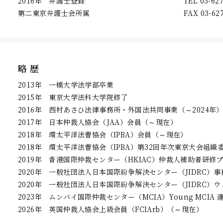
2016年 弁護士登録
TEL 03-62
第二東京弁護士会所属
FAX 03-62
略 歴
2013年 一橋大学法学部卒業
2015年 東京大学法科大学院修了
2016年 西村あさひ法律事務所・外国法共同事業（～2024年
2017年 日本仲裁人協会（JAA）会員（～現在）
2018年 環太平洋法曹協会（IPBA）会員（～現在）
2018年 環太平洋法曹協会（IPBA）第32回年次東京大会組織委
2019年 香港国際仲裁センター（HKIAC）仲裁人補助者研修
2020年 一般社団法人日本国際紛争解決センター（JIDRC）事
2020年 一般社団法人日本国際紛争解決センター（JIDRC）ウ
2023年 ムンバイ国際仲裁センター（MCIA）Young MCIA
2026年 英国仲裁人協会上級会員（FCIArb）（～現在）