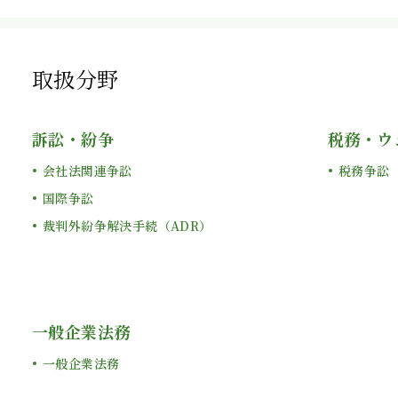
取扱分野
訴訟・紛争
税務・ウ
会社法関連争訟
税務争訟
国際争訟
裁判外紛争解決手続（ADR）
一般企業法務
一般企業法務