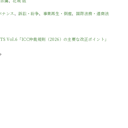
 宗鷹
、
花城 凪
バナンス
、
訴訟・紛争
、
事業再生・倒産
、
国際法務・通商法
HTS Vol.6「ICC仲裁規則（2026）の主要な改正ポイント」
ら