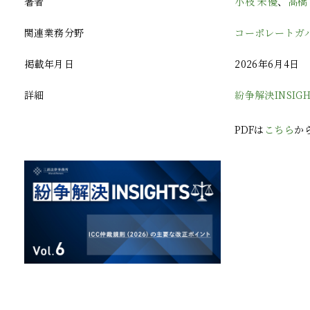
著者
小枝 未優
、
髙橋
関連業務分野
コーポレートガ
掲載年月日
2026年6月4日
詳細
紛争解決INSIG
PDFは
こちら
か