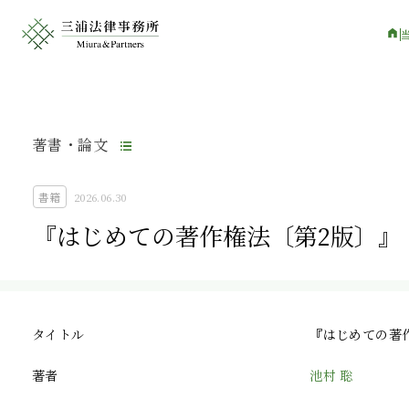
著書・論文
書籍
2026.06.30
『はじめての著作権法〔第2版〕』
タイトル
『はじめての著
著者
池村 聡