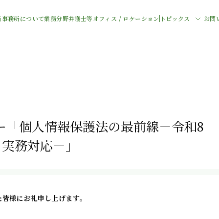
当事務所について
業務分野
弁護士等
オフィス / ロケーション
トピックス
お問
ー「個人情報保護法の最前線－令和8
る実務対応－」
た皆様にお礼申し上げます。