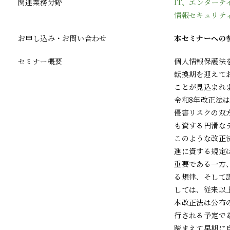
関連業務分野
IT、エンターテ
情報セキュリテ
お申し込み・お問い合わせ
本セミナーへの
セミナー概要
個人情報保護法
転換期を迎えて
ことが見込まれま
令和8年改正法
侵害リスクの双
も資する円滑な
このような改正
進に資する規定
重要である一方
る規律、そして
しては、従来以
本改正法は公布
行される予定で
踏まえて早期に