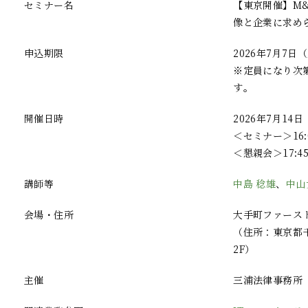
セミナー名
【東京開催】M
像と企業に求め
申込期限
2026年7月7日
※定員になり次
す。
開催日時
2026年7月14
＜セミナー＞16:0
＜懇親会＞17:45
講師等
中島 稔雄
、
中山
会場・住所
大手町ファースト
（住所：東京都千
2F）
主催
三浦法律事務所