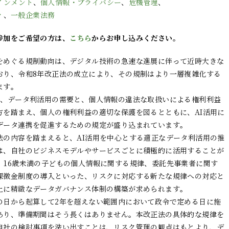
インメント
、
個人情報・プライバシー
、
危機管理
、
ィ
、
一般企業法務
参加をご希望の方は、
こちら
からお申し込みください。
をめぐる規制動向は、デジタル技術の急速な進展に伴って近時大きな
おり、令和8年改正法の成立により、その規制はより一層複雑化する
す。

は、データ利活用の需要と、個人情報の違法な取扱いによる権利利益
方を踏まえ、個人の権利利益の適切な保護を図るとともに、AI活用に
データ連携を促進するための規定が盛り込まれています。

法の内容を踏まえると、AI活用を中心とする適正なデータ利活用の推
は、自社のビジネスモデルやサービスごとに積極的に活用することが
、16歳未満の子どもの個人情報に関する規律、委託先事業者に関す
課徴金制度の導入といった、リスクに対応する新たな規律への対応と
上に精緻なデータガバナンス体制の構築が求められます。

の日から起算して2年を超えない範囲内において政令で定める日に施
あり、準備期間はそう長くはありません。本改正法の具体的な規律を
自社の検討事項を洗い出すことは、リスク管理の観点はもとより、デ