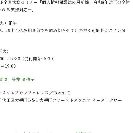
&P全国法務セミナー「個人情報保護法の最前線－令和8年改正の全体
られる実務対応－」
（火）正午
第、お申し込み期限前でも締め切らせていただく可能性がございま
日（火）
0～17:30（受付開始15:30）
～19:00
貴博
、
笠井 菜穂子
スクエアカンファレンス／Room C
代田区大手町1-5-1 大手町ファーストスクエア イーストタワー