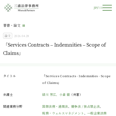
JP
EN
著書・論文
論文
2026.04.28
「Services Contracts – Indemnities – Scope of
Claims」
タイトル
「Services Contracts - Indemnities - Scope
of Claims」
弁護士
緑川 芳江、
小倉 徹
（共著）
関連業務分野
国際法務・通商法
、
競争法 / 独占禁止法
、
税務・ウェルスマネジメント
、
一般企業法務