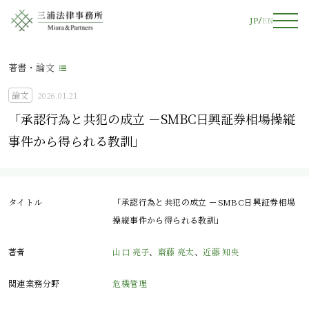
JP
EN
著書・論文
論文
2026.01.21
「承認行為と共犯の成立 －SMBC日興証券相場操縦
事件から得られる教訓」
タイトル
「承認行為と共犯の成立 －SMBC日興証券相場
操縦事件から得られる教訓」
著者
山口 亮子
、
齋藤 亮太
、
近藤 知央
関連業務分野
危機管理