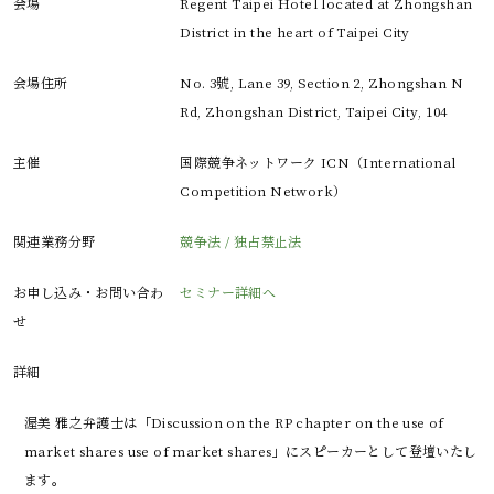
会場
Regent Taipei Hotel located at Zhongshan
District in the heart of Taipei City
会場住所
No. 3號, Lane 39, Section 2, Zhongshan N
Rd, Zhongshan District, Taipei City, 104
主催
国際競争ネットワーク ICN（International
Competition Network）
関連業務分野
競争法 / 独占禁止法
お申し込み・お問い合わ
セミナー詳細へ
せ
詳細
渥美 雅之弁護士は「Discussion on the RP chapter on the use of 
market shares use of market shares」にスピーカーとして登壇いたし