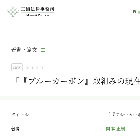
著書・論文
論文
2024.08.21
「『ブルーカーボン』取組みの現
タイトル
「『ブルーカー
著者
関本 正樹