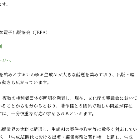
ます。
本電子出版協会（JEPA）
制
ージへ
PTを始めとするいわゆる生成AIが大きな話題を集めており、出版・編
る動きも広がっています。

は、複数の権利者団体が声明を発表し、現在、文化庁の審議会において
いることからも分かるとおり、著作権との関係で難しい問題が存在
ては、十分慎重な対応が求められるといえます。

出版業界の実務に精通し、生成AIの案件や取材等に数多く対応してい
が、「生成AI時代における出版・編集実務と著作権」と題し、生成