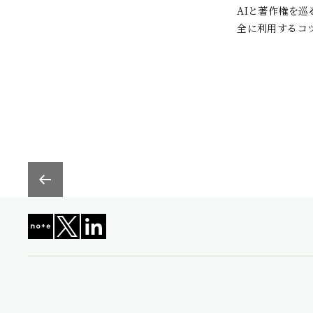
AIと著作権を
プライバシーポリシー
利用規約
依頼者の身元確認について
情報
© Miura&Partners