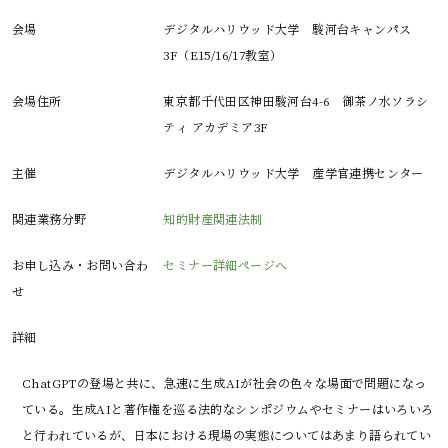
会場
デジタルハリウッド大学 駿河台キャンパス
3F（E15/16/17教室）
会場住所
東京都千代田区神田駿河台4-6 御茶ノ水ソラシ
ティ アカデミア3F
主催
デジタルハリウッド大学 産学官連携センター
関連業務分野
知的財産関連法制
お申し込み・お問い合わ
セミナー詳細ページへ
せ
詳細
ChatGPTの登場と共に、急速に生成AIが社会の色々な場面で問題になっ
ている。生成AIと著作権を巡る法的なシンポジウムやセミナーはいろいろ
と行われているが、日本における現場の実態についてはあまり語られてい