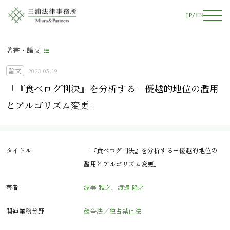
JP
EN
著書・論文
論文
2023.05.19
「『食べログ判決』を分析する－優越的地位の濫用
とアルゴリズム変更」
タイトル
「『食べログ判決』を分析する－優越的地位の
濫用とアルゴリズム変更」
著者
渥美 雅之
、
渡邊 隆之
関連業務分野
競争法／独占禁止法