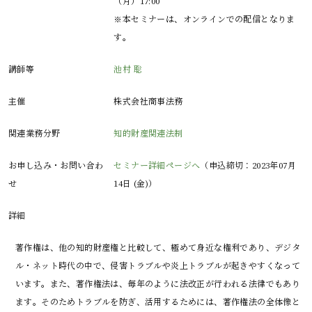
（月）17:00

※本セミナーは、オンラインでの配信となりま
講師等
池村 聡
主催
株式会社商事法務
関連業務分野
知的財産関連法制
お申し込み・お問い合わ
セミナー詳細ページへ
（申込締切：2023年07月
せ
14日 (金)）
詳細
著作権は、他の知的財産権と比較して、極めて身近な権利であり、デジタ
ル・ネット時代の中で、侵害トラブルや炎上トラブルが起きやすくなって
います。また、著作権法は、毎年のように法改正が行われる法律でもあり
ます。そのためトラブルを防ぎ、活用するためには、著作権法の全体像と