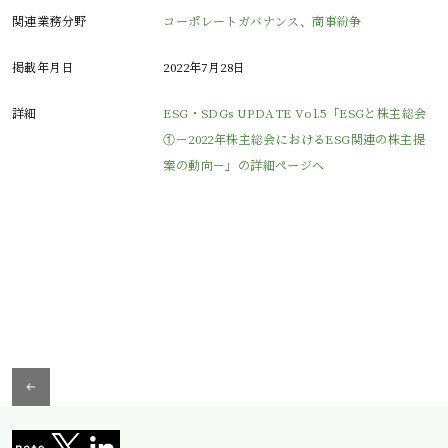
関連業務分野
コーポレートガバナンス、商事紛争
掲載年月日
2022年7月28日
詳細
ESG・SDGs UPDATE Vol.5「ESGと株主総会
①－2022年株主総会におけるESG関連の株主提
案の動向－」の詳細ページへ