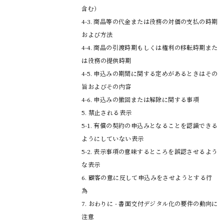
含む）
4-3. 商品等の代金または役務の対価の支払の時期
および方法
4-4. 商品の引渡時期もしくは権利の移転時期また
は役務の提供時期
4-5. 申込みの期間に関する定めがあるときはその
旨およびその内容
4-6. 申込みの撤回または解除に関する事項
5. 禁止される表示
5-1. 有償の契約の申込みとなることを認識できる
ようにしていない表示
5-2. 表示事項の意味するところを誤認させるよう
な表示
6. 顧客の意に反して申込みをさせようとする行
為
7. おわりに - 書面交付デジタル化の要件の動向に
注意