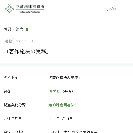
JP
EN
著書・論文
書籍
2010.05.21
『著作権法の実務』
タイトル
『著作権法の実務』
著者
池村 聡
（共著）
関連業務分野
知的財産関連法制
発行年月日
2010年5月21日
発行・出版社
一般財団法人 経済産業調査会