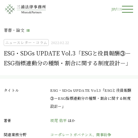
JP
EN
著書・論文
ニュースレター・コラム
2022.02.22
ESG・SDGs UPDATE Vol.3「ESGと役員報酬③－
ESG指標連動分の種類・割合に関する制度設計－」
タイトル
ESG・SDGs UPDATE Vol.3「ESGと役員報酬
③－ESG指標連動分の種類・割合に関する制度
設計－」
著者
坂尾 佑平
ほか
関連業務分野
コーポレートガバナンス、商事紛争