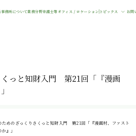
当事務所について
業務分野
弁護士等
オフィス / ロケーション
トピックス
お問
くっと知財入門 第21回「『漫画
』」
のためのざっくりさくっと知財入門 第21回「『漫画村、ファスト
のか』」