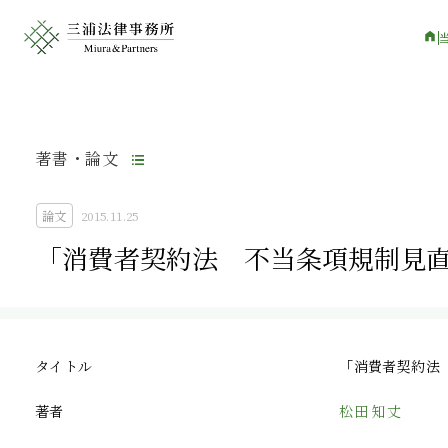
著書・論文
論文
2015.11.25
「消費者契約法 不当条項規制見
タイトル
「消費者契約法
著者
松田 知丈