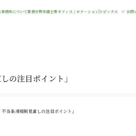
当事務所について
業務分野
弁護士等
オフィス / ロケーション
トピックス
お問
直しの注目ポイント」
 不当条項規制見直しの注目ポイント」