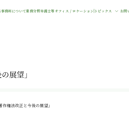
当事務所について
業務分野
弁護士等
オフィス / ロケーション
トピックス
お問
後の展望」
年著作権法改正と今後の展望」