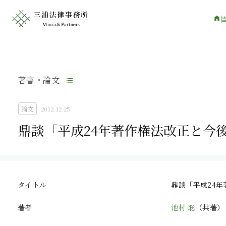
著書・論文
論文
2012.12.25
鼎談「平成24年著作権法改正と今
タイトル
鼎談「平成24
著者
池村 聡
（共著）