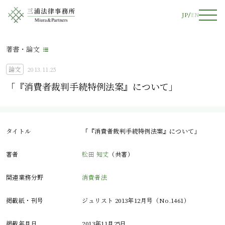
JP
EN
著書・論文
論文
2013.11.25
「『消費者裁判手続特例法案』について」
タイトル
「『消費者裁判手続特例法案』について」
著者
松田 知丈
（共著）
関連業務分野
消費者法
掲載紙・刊号
ジュリスト 2013年12月号（No.1461）
掲載年月日
2013年11月25日