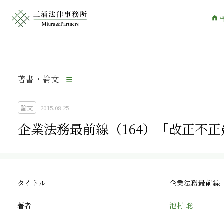
著書・論文
論文
2015.08.25
企業法務最前線（164）「改正不
タイトル
企業法務最前線
著者
池村 聡