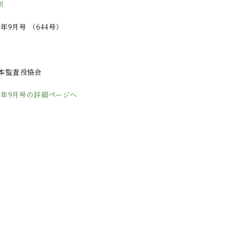
制
5年9月号 （644号）
日本監査役協会
15年9月号の詳細ページへ