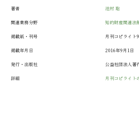
著者
池村 聡
関連業務分野
知的財産関連法
掲載紙・刊号
月刊コピライト9月号
掲載年月日
2016年9月1日
発行・出版社
公益社団法人著
詳細
月刊コピライト