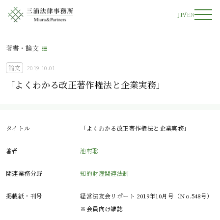
JP
EN
著書・論文
論文
2019.10.01
「よくわかる改正著作権法と企業実務」
タイトル
「よくわかる改正著作権法と企業実務」
著者
池村聡
関連業務分野
知的財産関連法制
掲載紙・刊号
経営法友会リポート 2019年10月号（No.548号）
※会員向け雑誌