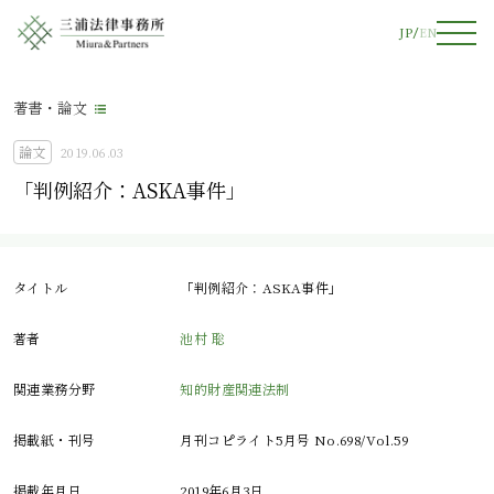
JP
EN
著書・論文
論文
2019.06.03
「判例紹介：ASKA事件」
タイトル
「判例紹介：ASKA事件」
著者
池村 聡
関連業務分野
知的財産関連法制
掲載紙・刊号
月刊コピライト5月号 No.698/Vol.59
掲載年月日
2019年6月3日