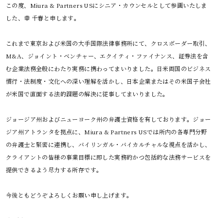
この度、Miura & Partners USにシニア・カウンセルとして参画いたしま
した、幸 千春と申します。
これまで東京および米国の大手国際法律事務所にて、クロスボーダー取引、
M&A、ジョイント・ベンチャー、エクイティ・ファイナンス、証券法を含
む企業法務全般にわたり実務に携わってまいりました。日米両国のビジネス
慣行・法制度・文化への深い理解を活かし、日本企業またはその米国子会社
が米国で直面する法的課題の解決に従事してまいりました。
ジョージア州およびニューヨーク州の弁護士資格を有しております。ジョー
ジア州アトランタを拠点に、Miura & Partners USでは所内の各専門分野
の弁護士と緊密に連携し、バイリンガル・バイカルチャルな視点を活かし、
クライアントの皆様の事業目標に即した実務的かつ包括的な法務サービスを
提供できるよう尽力する所存です。
今後ともどうぞよろしくお願い申し上げます。