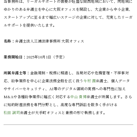
当事務所は、リーガルサポートの需要が旺盛な関西地域において、同地域に
ゆかりのある弁護士を中心に大阪オフィスを開設し、大企業から中小企業、
スタートアップに至るまで幅広いステージの企業に対して、充実したリーガ
ルサポートを提供いたします。

名称：
弁護士法人三浦法律事務所 大阪オフィス

業務開始日：
2025年10月1日（予定）

所属弁護士等：
金融規制・税務に精通し、当局対応や危機管理・不祥事対
応、紛争案件を中心に企業法務全般を広く扱う
今村 潤
弁護士、個人データ
やサイバーセキュリティ、AI等のデジタル領域の実務への専門性に加え
M&Aや各種紛争案件に幅広く対応する
中山 貴博
弁護士が所属します。さら
に知的財産法務を専門分野とし、高度な専門訴訟を数多く手がける
松田 誠司
弁護士が大手町オフィスと兼務の形で執務します。
