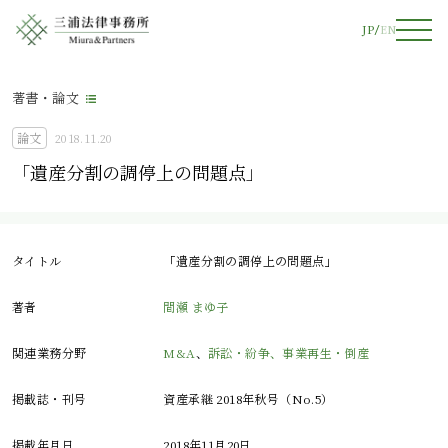
JP
EN
著書・論文
論文
2018.11.20
「遺産分割の調停上の問題点」
タイトル
「遺産分割の調停上の問題点」
著者
間瀬 まゆ子
関連業務分野
M&A
、
訴訟・紛争、事業再生・倒産
掲載誌・刊号
資産承継 2018年秋号（No.5）
掲載年月日
2018年11月20日