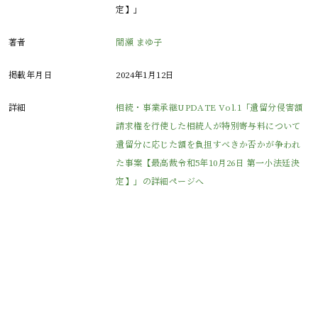
定】」
著者
間瀬 まゆ子
掲載年月日
2024年1月12日
詳細
相続・事業承継UPDATE Vol.1「遺留分侵害額
請求権を行使した相続人が特別寄与料について
遺留分に応じた額を負担すべきか否かが争われ
た事案【最高裁令和5年10月26日 第一小法廷決
定】」の詳細ページへ