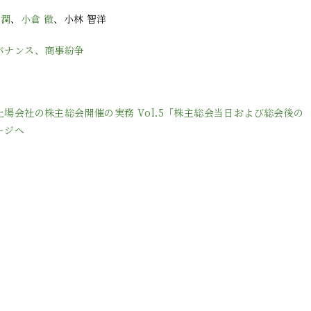
 潤
、
小倉 徹
、小林 智洋
バナンス、商事紛争
場会社の株主総会開催の実務 Vol.5「株主総会当日および総会後の
ージへ