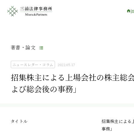
著書・論文
ニュースレター・コラム
2022.05.17
招集株主による上場会社の株主総会開
よび総会後の事務」
タイトル
招集株主による上
事務」