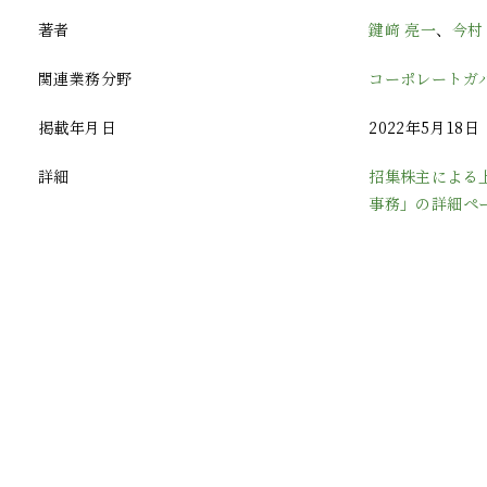
著者
鍵﨑 亮一
、
今村
関連業務分野
コーポレートガ
掲載年月日
2022年5月18日
詳細
招集株主による上
事務」の詳細ペ