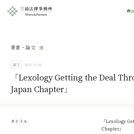
著書・論文
論文
2021.12.08
「Lexology Getting the Deal Thro
Japan Chapter」
タイトル
「Lexology Gett
Chapter」