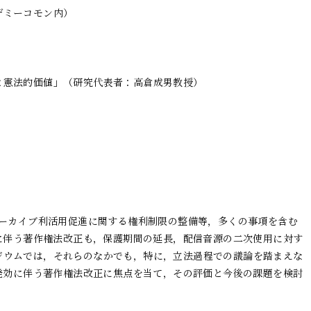
ミーコモン内）

憲法的価値」（研究代表者：高倉成男教授）

アーカイブ利活用促進に関する権利制限の整備等，多くの事項を含む
定に伴う著作権法改正も，保護期間の延長，配信音源の二次使用に対す
ジウムでは，それらのなかでも，特に，立法過程での議論を踏まえな
の発効に伴う著作権法改正に焦点を当て，その評価と今後の課題を検討