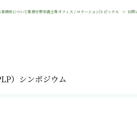
当事務所について
業務分野
弁護士等
オフィス / ロケーション
トピックス
お問
LP）シンポジウム

