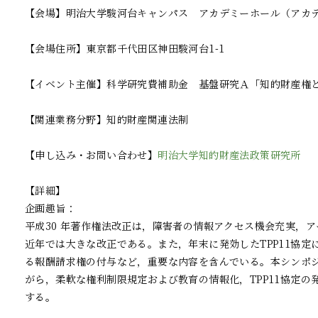
【会場】明治大学駿河台キャンパス　アカデミーホール（アカデ
【会場住所】東京都千代田区神田駿河台1-1

【イベント主催】科学研究費補助金　基盤研究Ａ「知的財産権と
【関連業務分野】知的財産関連法制

【申し込み・お問い合わせ】
明治大学知的財産法政策研究所
【詳細】

企画趣旨：

平成30 年著作権法改正は，障害者の情報アクセス機会充実，
近年では大きな改正である。また，年末に発効したTPP11協
る報酬請求権の付与など，重要な内容を含んでいる。本シンポ
がら，柔軟な権利制限規定および教育の情報化，TPP11協定
する。
