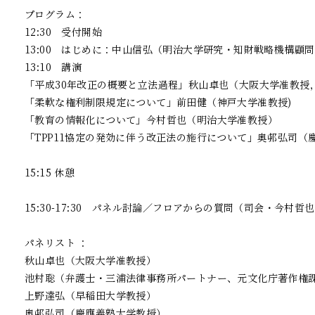
プログラム：

12:30　受付開始

13:00　はじめに：中山信弘（明治大学研究・知財戦略機構顧問
13:10　講演

「平成30年改正の概要と立法過程」秋山卓也（大阪大学准教授
「柔軟な権利制限規定について」前田健（神戸大学准教授)

「教育の情報化について」今村哲也（明治大学准教授）

「TPP11協定の発効に伴う改正法の施行について」奥邨弘司（慶
15:15 休憩

15:30-17:30　パネル討論／フロアからの質問（司会・今村哲也
パネリスト ：

秋山卓也（大阪大学准教授）

池村聡（弁護士・三浦法律事務所パートナー、元文化庁著作権課
上野達弘（早稲田大学教授）

奥邨弘司（慶應義塾大学教授）
